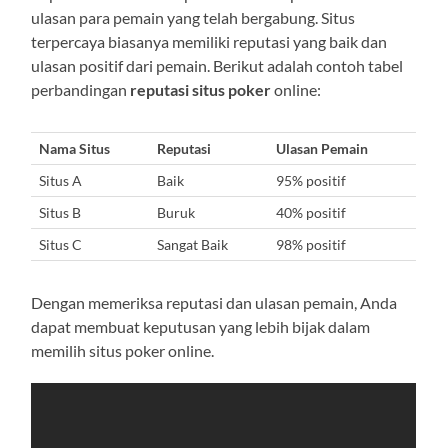
ulasan para pemain yang telah bergabung. Situs
terpercaya biasanya memiliki reputasi yang baik dan
ulasan positif dari pemain. Berikut adalah contoh tabel
perbandingan
reputasi situs poker
online:
Nama Situs
Reputasi
Ulasan Pemain
Situs A
Baik
95% positif
Situs B
Buruk
40% positif
Situs C
Sangat Baik
98% positif
Dengan memeriksa reputasi dan ulasan pemain, Anda
dapat membuat keputusan yang lebih bijak dalam
memilih situs poker online.