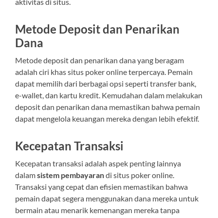
aktivitas di situs.
Metode Deposit dan Penarikan
Dana
Metode deposit dan penarikan dana yang beragam
adalah ciri khas situs poker online terpercaya. Pemain
dapat memilih dari berbagai opsi seperti transfer bank,
e-wallet, dan kartu kredit. Kemudahan dalam melakukan
deposit dan penarikan dana memastikan bahwa pemain
dapat mengelola keuangan mereka dengan lebih efektif.
Kecepatan Transaksi
Kecepatan transaksi adalah aspek penting lainnya
dalam
sistem pembayaran
di situs poker online.
Transaksi yang cepat dan efisien memastikan bahwa
pemain dapat segera menggunakan dana mereka untuk
bermain atau menarik kemenangan mereka tanpa