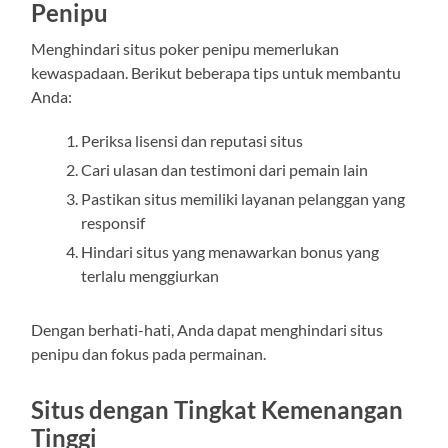
Penipu
Menghindari situs poker penipu memerlukan
kewaspadaan. Berikut beberapa tips untuk membantu
Anda:
Periksa lisensi dan reputasi situs
Cari ulasan dan testimoni dari pemain lain
Pastikan situs memiliki layanan pelanggan yang
responsif
Hindari situs yang menawarkan bonus yang
terlalu menggiurkan
Dengan berhati-hati, Anda dapat menghindari situs
penipu dan fokus pada permainan.
Situs dengan Tingkat Kemenangan
Tinggi