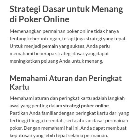
Strategi Dasar untuk Menang
di Poker Online
Memenangkan permainan poker online tidak hanya
tentang keberuntungan, tetapi juga strategi yang tepat.
Untuk menjadi pemain yang sukses, Anda perlu
memahami beberapa strategi dasar yang dapat
meningkatkan peluang Anda untuk menang.
Memahami Aturan dan Peringkat
Kartu
Memahami aturan dan peringkat kartu adalah langkah
awal yang penting dalam
strategi poker online
.
Pastikan Anda familiar dengan peringkat kartu dari yang
tertinggi hingga terendah, serta aturan dasar permainan
poker. Dengan memahami hal ini, Anda dapat membuat
keputusan yang lebih tepat selama permainan.