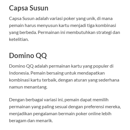
Capsa Susun
Capsa Susun adalah variasi poker yang unik, di mana
pemain harus menyusun kartu menjadi tiga kombinasi
yang berbeda. Permainan ini membutuhkan strategi dan
ketelitian.
Domino QQ
Domino QQ adalah permainan kartu yang populer di
Indonesia. Pemain bersaing untuk mendapatkan
kombinasi kartu terbaik, dengan aturan yang sederhana
namun menantang.
Dengan berbagai variasi ini, pemain dapat memilih
permainan yang paling sesuai dengan preferensi mereka,
menjadikan pengalaman bermain poker online lebih
beragam dan menarik.