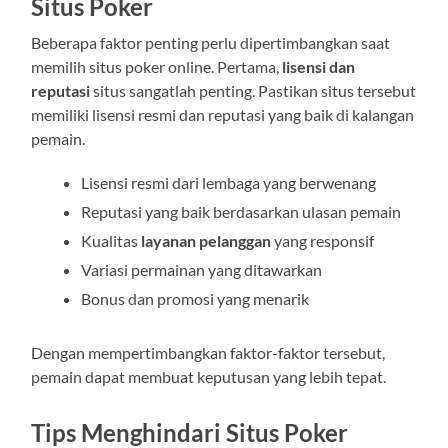
Situs Poker
Beberapa faktor penting perlu dipertimbangkan saat
memilih situs poker online. Pertama,
lisensi dan
reputasi
situs sangatlah penting. Pastikan situs tersebut
memiliki lisensi resmi dan reputasi yang baik di kalangan
pemain.
Lisensi resmi dari lembaga yang berwenang
Reputasi yang baik berdasarkan ulasan pemain
Kualitas
layanan pelanggan
yang responsif
Variasi permainan yang ditawarkan
Bonus dan promosi yang menarik
Dengan mempertimbangkan faktor-faktor tersebut,
pemain dapat membuat keputusan yang lebih tepat.
Tips Menghindari Situs Poker