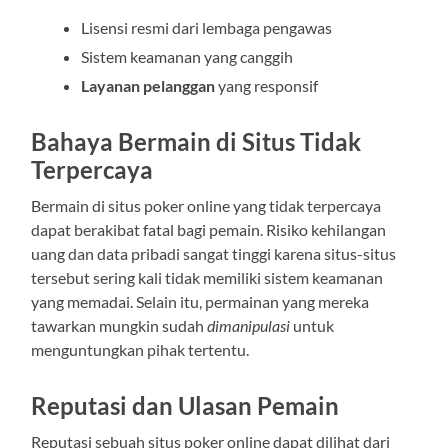
Lisensi resmi dari lembaga pengawas
Sistem keamanan yang canggih
Layanan pelanggan
yang responsif
Bahaya Bermain di Situs Tidak
Terpercaya
Bermain di situs poker online yang tidak terpercaya
dapat berakibat fatal bagi pemain. Risiko kehilangan
uang dan data pribadi sangat tinggi karena situs-situs
tersebut sering kali tidak memiliki sistem keamanan
yang memadai. Selain itu, permainan yang mereka
tawarkan mungkin sudah
dimanipulasi
untuk
menguntungkan pihak tertentu.
Reputasi dan Ulasan Pemain
Reputasi sebuah situs poker online dapat dilihat dari