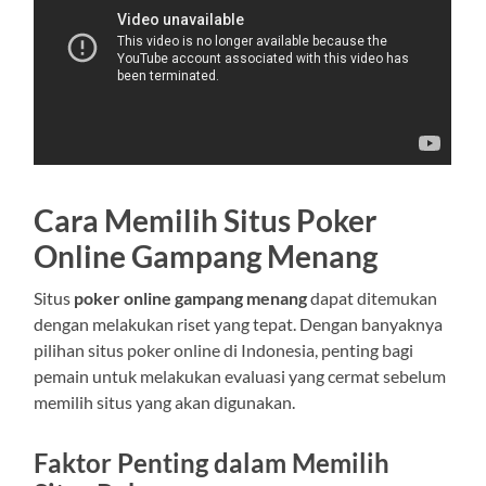
Cara Memilih Situs Poker
Online Gampang Menang
Situs
poker online gampang menang
dapat ditemukan
dengan melakukan riset yang tepat. Dengan banyaknya
pilihan situs poker online di Indonesia, penting bagi
pemain untuk melakukan evaluasi yang cermat sebelum
memilih situs yang akan digunakan.
Faktor Penting dalam Memilih