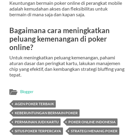
Keuntungan bermain poker online di perangkat mobile
adalah kemudahan akses dan fleksibilitas untuk
bermain di mana saja dan kapan saja.
Bagaimana cara meningkatkan
peluang kemenangan di poker
online?
Untuk meningkatkan peluang kemenangan, pahami
aturan dasar dan peringkat kartu, lakukan manajemen
chip yang efektif, dan kembangkan strategi bluffing yang
tepat.
Blogger
AGEN POKER TERBAIK
KEBERUNTUNGAN BERMAIN POKER
PERMAINAN JUDI KARTU
POKER ONLINE INDONESIA
SITUS POKER TERPERCAYA
STRATEGI MENANG POKER