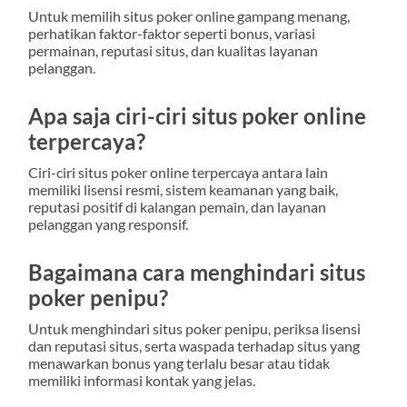
Untuk memilih situs poker online gampang menang,
perhatikan faktor-faktor seperti bonus, variasi
permainan, reputasi situs, dan kualitas layanan
pelanggan.
Apa saja ciri-ciri situs poker online
terpercaya?
Ciri-ciri situs poker online terpercaya antara lain
memiliki lisensi resmi, sistem keamanan yang baik,
reputasi positif di kalangan pemain, dan layanan
pelanggan yang responsif.
Bagaimana cara menghindari situs
poker penipu?
Untuk menghindari situs poker penipu, periksa lisensi
dan reputasi situs, serta waspada terhadap situs yang
menawarkan bonus yang terlalu besar atau tidak
memiliki informasi kontak yang jelas.