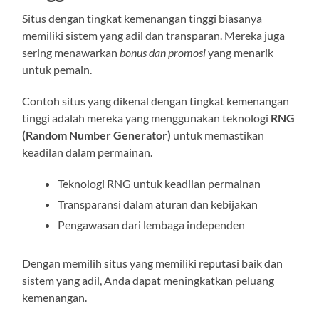
Situs dengan tingkat kemenangan tinggi biasanya
memiliki sistem yang adil dan transparan. Mereka juga
sering menawarkan
bonus dan promosi
yang menarik
untuk pemain.
Contoh situs yang dikenal dengan tingkat kemenangan
tinggi adalah mereka yang menggunakan teknologi
RNG
(Random Number Generator)
untuk memastikan
keadilan dalam permainan.
Teknologi RNG untuk keadilan permainan
Transparansi dalam aturan dan kebijakan
Pengawasan dari lembaga independen
Dengan memilih situs yang memiliki reputasi baik dan
sistem yang adil, Anda dapat meningkatkan peluang
kemenangan.